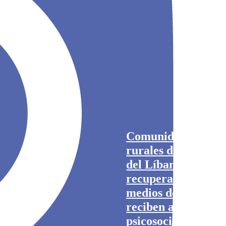
Comunidades
rurales del sur
del Líbano
recuperan sus
medios de vida,
reciben apoyo
psicosocial y