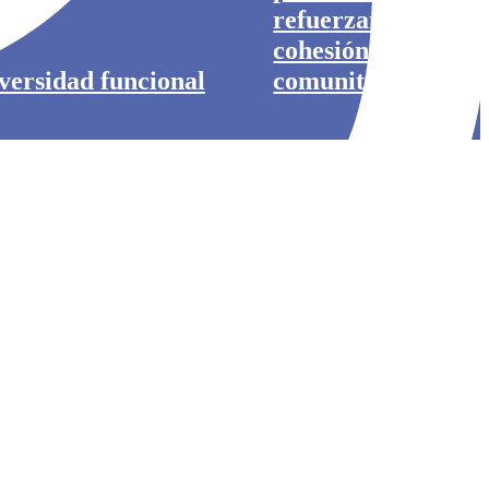
refuerzan su
cohesión
iversidad funcional
comunitaria